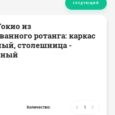
СЛЕДУЮЩИЙ
окио из
анного ротанга: каркас
ный, столешница -
нный
Количество: