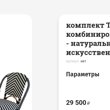
комплект Т
комбиниров
- натураль
искусстве
Артикул:
нет
Параметры
29 500